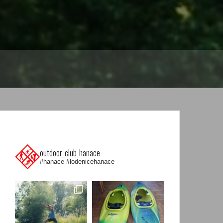
outdoor_club_hanace
#hanace #lodenicehanace