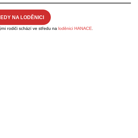
EDY NA LODĚNICI
ými rodiči schází ve středu na
loděnici HANACE
.