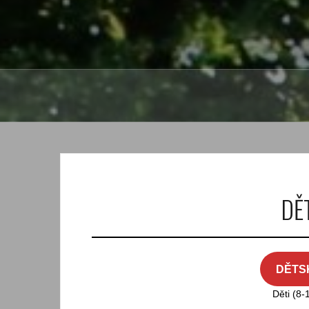
DĚ
DĚTS
Děti (8-