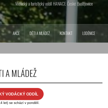
Vodácký a turistický oddíl HANACE České Budějovice
AKCE
DĚTI A MLÁDEŽ
KONTAKT
LODĚNICE
TI A MLÁDEŽ
KÝ VODÁCKÝ ODDÍL
14 let) se schází v pondělí.